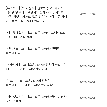
[뉴스웍스] [#IT라운지] ‘글로싸인’ API패키지·
엑스엘 ‘관광테크브릿지’·벙커키즈 ‘투자유치’·
2026-08-04
카톡 ‘업뎃’·카카오 ‘웹툰 신작’·’구직 기준 차이
커’·메이크샵 ‘챗GPT 플러그인..
[디지털데일리] 비즈니스온, SAP 파트너십으로
2025-09-09
ERP·BTP 전략 강화
[한경비즈니스] 비즈니스온, SAP와 전략적
2025-09-09
파트너십 체결
[서울경제] 비즈니스온, SAP와 전략적 파트너십
2025-09-09
체결… “국내 BTP 시장 선도 기대”
[뉴스1] 비즈니스온, SAP와 전략적
2025-09-09
파트너십…”국내 BTP 시장 선도 역할”
[지디넷코리아] 비즈니스온, SAP와 국내 BTP 시장
2025-09-09
공략 본격화