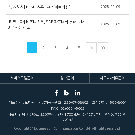
[뉴스웍스] 비즈니스온-SAP ‘파트너십’
2025-09-09
[테크노아] 비즈니스온, SAP 파트너십 통해 국내
2025-09-09
BTP 시장 선도
1
2
3
4
5
서비스도입문의
광고문의
파트너/제휴문의
대표이사 : 노태완
사업자등록번호 : 220-87-58882
고객센터 : 1588-8064
FAX : 02)6084-5002
서울시 강남구 언주로 520(역삼동) 대세700 빌딩, 9~12층, 지번: 역삼동 700 우 :
06147
Copyright ⓒ BusinessOn Communication Co., Ltd. All rights reserved.