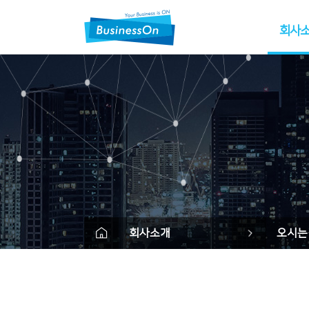
회사
회사
CI
회사
사업
조직
고객사&파
오시
Contac
회사소개
오시는