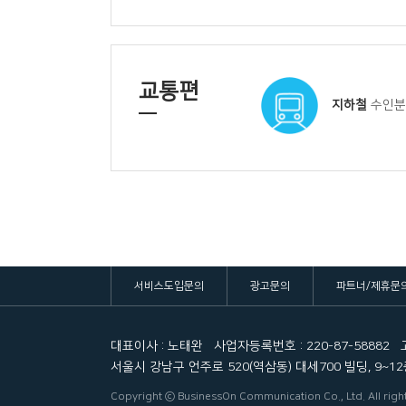
교통편
지하철
수인분당
서비스도입문의
광고문의
파트너/제휴문
대표이사 : 노태완
사업자등록번호 : 220-87-58882
서울시 강남구 언주로 520(역삼동) 대세700 빌딩, 9~12층,
Copyright ⓒ BusinessOn Communication Co., Ltd. All righ