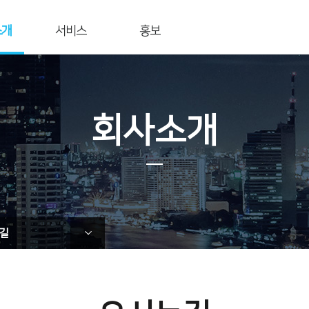
소개
서비스
홍보
개요
세금계산서
공지사항
전자계약
보도자료
연혁
재무
언론보도
회사소개
영역
광고·제휴
공고사항
도
이벤트/프로모션
트너사
사회공헌
는길
뉴스레터
t Us
길