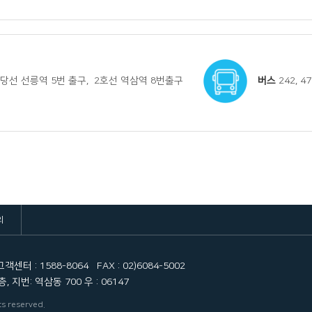
선 선릉역 5번 출구, 2호선 역삼역 8번출구
버스
242, 472
의
고객센터 : 1588-8064
FAX : 02)6084-5002
 지번: 역삼동 700 우 : 06147
ts reserved.