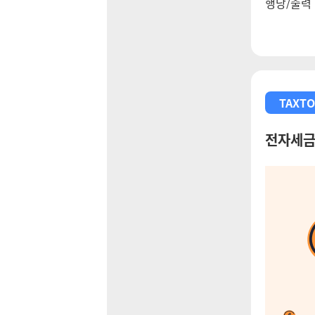
행낭/출력 
TAXTO
전자세금