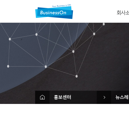
회사
회사
CI
회사
사업
조직
고객사&파
오시
Contac
홍보센터
뉴스레