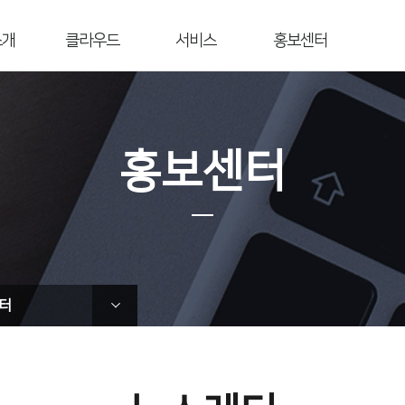
소개
클라우드
서비스
홍보센터
개요
전자세금계산서
재무통합관리
공지사항
전자서명
연동/구축 서비스
보도자료
연혁
리스크관리
블록체인
언론보도
홍보센터
영역
API/SDK
광고·제휴
공고사항
도
이벤트/프로모션
트너사
사회공헌
는길
뉴스레터
t Us
터