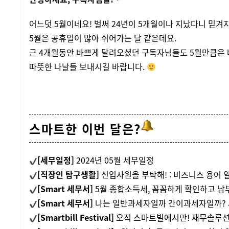
어느덧 5월이네요! 벌써 24년이 5개월이나 지났다니 믿겨
5월은 공휴일이 많아 쉬어가는 달 같은데요.
근 4개월동안 바쁘게 달려오셨던 구독자님들도 5월만큼은 
따뜻한 나날들 보내시길 바랍니다.
스마트한 이번 달은?
[세무일정]
2024년 05월 세무일정
[직장인 탐구생활]
신입사원을 부탁해! : 비즈니스 용어
[Smart 세무서]
5월 종합소득세, 꼼꼼하게 확인하고 납
[Smart 세무서]
나는 일반과세자일까 간이과세자일까? 
[Smartbill Festival]
오직 스마트빌에서만! 재무솔루션 