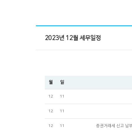
2023년 12월 세무일정
월
일
12
11
12
11
12
11
증권거래세 신고 납부(