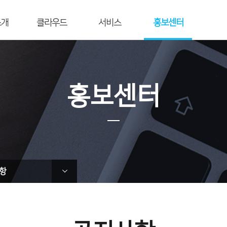
소개
클라우드
서비스
홍보센터
개요
전자세금계산서
재무통합관리
공지사항
전자서명
연동/구축 서비스
보도자료
연혁
리스크관리
블록체인
언론보도
홍보센터
영역
API/SDK
광고·제휴
공고사항
도
이벤트/프로모션
트너사
사회공헌
는길
뉴스레터
t Us
항