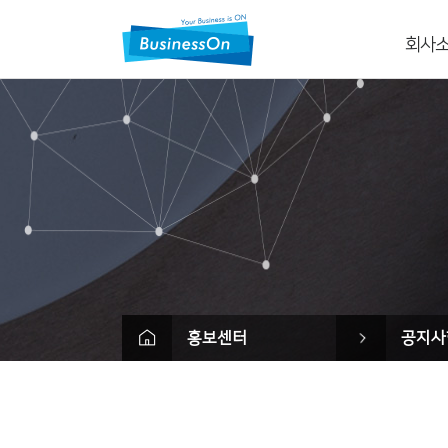
회사
회사
CI
회사
사업
조직
고객사&파
오시
Contac
홍보센터
공지사